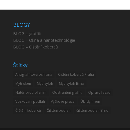
BLOGY
BLOG – graffiti
BLOG – Okná a nanotechnológie
BLOG – Čištění koberců
Štítky
Antigraffitová ochrana
Cištění koberců Praha
Mytí oken
Mytí výloh
Mytí výloh Brno
Nátěr proti plísním
Odstranění graffiti
Opravy fasád
Voskování podlah
Výškové práce
Úklidy firem
Čištění koberců
Čištění podlah
čištění podlah Brno