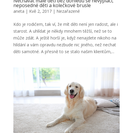
Nechávat malé děti bez dohledu se nevyplácí,
neposedné děti a kolečkové brusle
aneta
|
Kvě 2, 2017
|
Nezařazené
Kdo je rodičem, tak ví, že mít děti není jen radost, ale i
starost. A uhlídat je někdy mnohem těžší, než se to
může zdát. A ještě horší je, když nenajdete nikoho na
hlídání a vám opravdu nezbude nic jiného, než nechat
děti samotné. A přesně to se stalo našim klientům,...