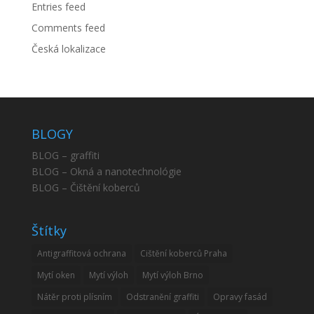
Entries feed
Comments feed
Česká lokalizace
BLOGY
BLOG – graffiti
BLOG – Okná a nanotechnológie
BLOG – Čištění koberců
Štítky
Antigraffitová ochrana
Cištění koberců Praha
Mytí oken
Mytí výloh
Mytí výloh Brno
Nátěr proti plísním
Odstranění graffiti
Opravy fasád