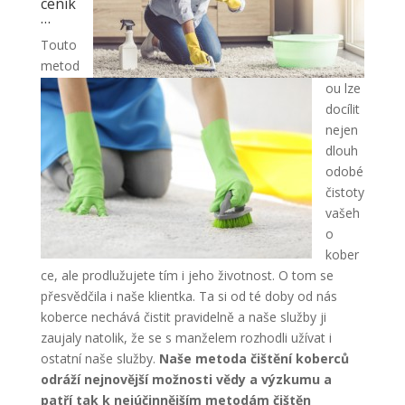
ceník
…
Touto
metod
ou lze
docílit
nejen
dlouh
odobé
čistoty
vašeh
o
kober
ce, ale prodlužujete tím i jeho životnost. O tom se
přesvědčila i naše klientka. Ta si od té doby od nás
koberce nechává čistit pravidelně a naše služby ji
zaujaly natolik, že se s manželem rozhodli užívat i
ostatní naše služby.
Naše metoda čištění koberců
odráží nejnovější možnosti vědy a výzkumu a
patří tak k nejúčinnějším metodám čištěn