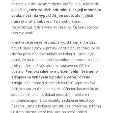
dostala k jejímu kosmetickému kufříku a pustila se do
parádění.
Jenže za těch pár minut, co její maminka
spala, nestihla vyparádit jen sebe, ale i jejich
huňatý drahý koberec.
Ten měli v ložnici.
Nejvýraznější byly skvrny od řasenky. Čištění koberců
Ostrava ceník.
Klientka se je nejdříve snažila vyčistit sama. Ale bez
použití speciálních přípravků docílila pouze toho, že se
skvrna ještě více rozmatlala po koberci. Takže bylo
jasné, že na to bude potřeba odborná pomoc. A té se
jí díky našemu strojovému kotoučovému čištění
dostalo.
Pomocí silného a přitom velmi šetrného
strojového vybavení v podobě kotoučového
stroje.
Ten pomocí rotačních kartáčů zapracovává
aplikovanou značkovou a velmi účinnou kosmetiku do
koberce tak dlouho, dokud neodstraní veškeré i
mnohaleté úporně do hloubky zašlapané nečistoty.
Řasenku jsme z koberce vyčistili bez problému. K tomu
i ostatní skvrny, které byly sice na první pohled