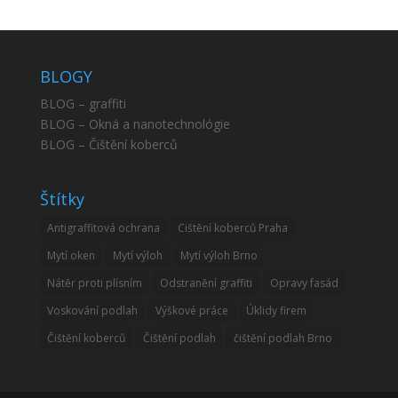
BLOGY
BLOG – graffiti
BLOG – Okná a nanotechnológie
BLOG – Čištění koberců
Štítky
Antigraffitová ochrana
Cištění koberců Praha
Mytí oken
Mytí výloh
Mytí výloh Brno
Nátěr proti plísním
Odstranění graffiti
Opravy fasád
Voskování podlah
Výškové práce
Úklidy firem
Čištění koberců
Čištění podlah
čištění podlah Brno