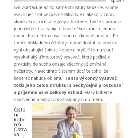
spoleh
livě vkartáčuje až do samé struktury koberce. Kromě
všech nečistot bezpečně zlikviduje i jakékoliv zdraví
škodlivé roztoče, alergeny a bakterie. Takže s pomocí
jeho čištění tzv. zabijete hned několik much jednou
ranou. Kosmetika navíc koberce i krásně provoní. Po
tomto důkladném čištění je nutné dostat kosmetiku
nyní obsahující špínu z koberce pryč. K tomu slouží
vysokotlaký třímotorový vysavač, který pečlivě a
prakticky do sucha odsaje všechny již zmíněné
nečistoty. Navíc tímto čištěním docílíte toho, že
koberec nabude objemu.
Tento výkonný vysavač
totiž jeho celou strukturu neobyčejně provzdušní
a příjemně oživí celkový vzhled.
Vlasy koberce
nadzvedne a nepůsobí zašlapaným dojmem.
Čiště
ní
kobe
rců
Ostra
va