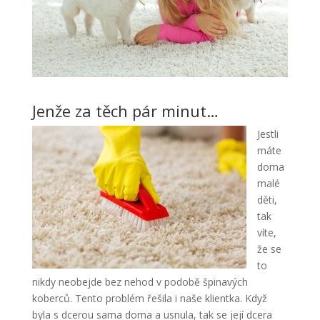
Jenže za těch pár minut…
Jestli
máte
doma
malé
děti,
tak
víte,
že se
to
nikdy neobejde bez nehod v podobě špinavých
koberců. Tento problém řešila i naše klientka. Když
byla s dcerou sama doma a usnula, tak se její dcera