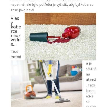
nepatrné, ale bylo potřeba je vyčistit, aby byl koberec
zase jako nový.
Vlas
y
kobe
rce
nadz
vedn
e…
Tato
metod
a je
skuteč
ně
účinná
. Tato
kosm
etika
se